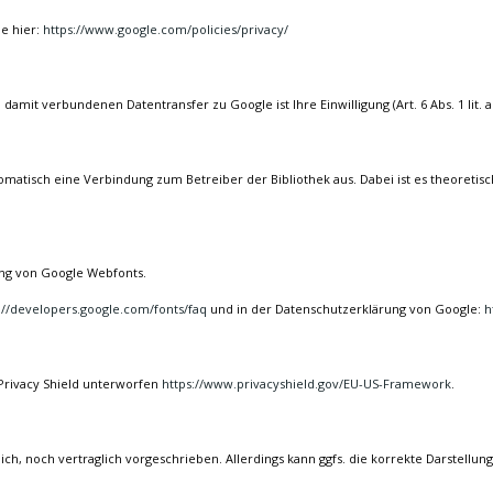
ie hier:
https://www.google.com/policies/privacy/
mit verbundenen Datentransfer zu Google ist Ihre Einwilligung (Art. 6 Abs. 1 lit. 
tomatisch eine Verbindung zum Betreiber der Bibliothek aus. Dabei ist es theoretisc
ng von Google Webfonts.
://developers.google.com/fonts/faq
und in der Datenschutzerklärung von Google:
h
Privacy Shield unterworfen
https://www.privacyshield.gov/EU-US-Framework
.
h, noch vertraglich vorgeschrieben. Allerdings kann ggfs. die korrekte Darstellung