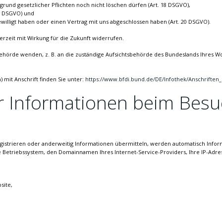
grund gesetzlicher Pflichten noch nicht löschen dürfen (Art. 18 DSGVO),
21 DSGVO) und
ewilligt haben oder einen Vertrag mit uns abgeschlossen haben (Art. 20 DSGVO).
derzeit mit Wirkung für die Zukunft widerrufen.
ehörde wenden, z. B. an die zuständige Aufsichtsbehörde des Bundeslands Ihres Woh
) mit Anschrift finden Sie unter:
https://www.bfdi.bund.de/DE/Infothek/Anschriften_
r Informationen beim Besu
registrieren oder anderweitig Informationen übermitteln, werden automatisch Infor
e Betriebssystem, den Domainnamen Ihres Internet-Service-Providers, Ihre IP-Adre
site,