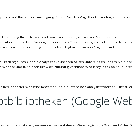
g, allein auf Basis Ihrer Einwilligung. Sofern Sie den Zugriff unterbinden, kann e
instellung Ihrer Browser-Software verhindern; wir weisen Sie jedoch darauf hin, d
arüber hinaus die Erfassung der durch das Cookie erzeugten und auf Ihre Nutzung 
em sie das unter dem folgenden Link verfügbare Browser-Plugin herunterladen und
s Tracking durch Google Analytics auf unseren Seiten unterbinden, indem Sie
diese
se Website und für diesen Browser zukünftig verhindert, so lange das Cookie in Ihrem
der Besucher der Webseite bewertet und die Interessen analysiert werden. Hierzu e
tbibliotheken (Google Web
rechend darzustellen, verwenden wir auf dieser Website „Google Web Fonts“ der G