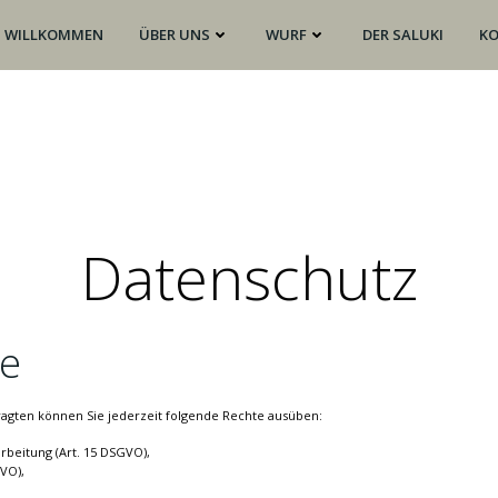
WILLKOMMEN
ÜBER UNS
WURF
DER SALUKI
K
Datenschutz
te
gten können Sie jederzeit folgende Rechte ausüben:
rbeitung (Art. 15 DSGVO),
VO),