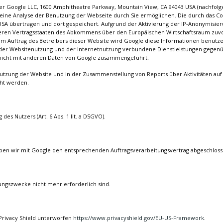
r Google LLC, 1600 Amphitheatre Parkway, Mountain View, CA 94043 USA (nachfolgen
eine Analyse der Benutzung der Webseite durch Sie ermöglichen. Die durch das C
SA übertragen und dort gespeichert. Aufgrund der Aktivierung der IP-Anonymisier
deren Vertragsstaaten des Abkommens über den Europäischen Wirtschaftsraum zuvor 
 Im Auftrag des Betreibers dieser Website wird Google diese Informationen benut
 der Websitenutzung und der Internetnutzung verbundene Dienstleistungen gegen
d nicht mit anderen Daten von Google zusammengeführt.
utzung der Website und in der Zusammenstellung von Reports über Aktivitäten auf
cht werden.
des Nutzers (Art. 6 Abs. 1 lit. a DSGVO).
haben wir mit Google den entsprechenden Auftragsverarbeitungsvertrag abgeschloss
ungszwecke nicht mehr erforderlich sind.
Privacy Shield unterworfen
https://www.privacyshield.gov/EU-US-Framework
.