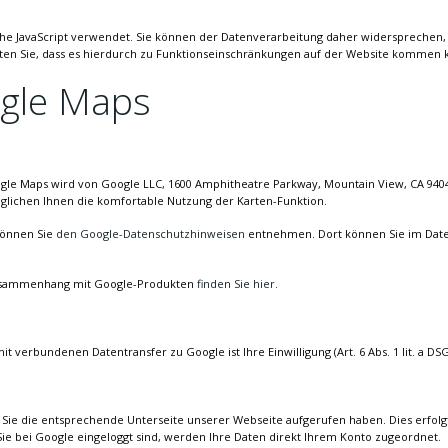
he JavaScript verwendet. Sie können der Datenverarbeitung daher widersprechen, 
achten Sie, dass es hierdurch zu Funktionseinschränkungen auf der Website kommen 
gle Maps
gle Maps wird von Google LLC, 1600 Amphitheatre Parkway, Mountain View, CA 9404
öglichen Ihnen die komfortable Nutzung der Karten-Funktion.
können Sie
den Google-Datenschutzhinweisen
entnehmen. Dort können Sie im Date
 Zusammenhang mit Google-Produkten
finden Sie hier
.
verbundenen Datentransfer zu Google ist Ihre Einwilligung (Art. 6 Abs. 1 lit. a DS
Sie die entsprechende Unterseite unserer Webseite aufgerufen haben. Dies erfolgt
Sie bei Google eingeloggt sind, werden Ihre Daten direkt Ihrem Konto zugeordnet.