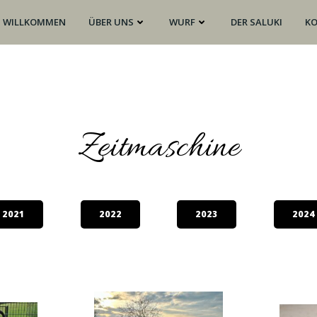
WILLKOMMEN
ÜBER UNS
WURF
DER SALUKI
K
Zeitmaschine
2021
2022
2023
2024