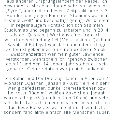
aus anderen Ursprungsländern der Rasse. Ich
bewunderte Micaelas Hunde sehr, vor allem ihre
„Syrer“, aber mit zu diesem Zeitpunkt bereits 3
Hunden und gegen Ende des Studiums war ich
erstmal „voll“ und beschäftigt genug. Wir blieben
in regelmäßigem Kontakt, ich schloss mein
Studium ab und begann zu arbeiten und in 2014,
als der Qashani J-Wurf aus einer iranisch-
syrischen Verbindung fiel (Melik Jasiim x Qashani
Kasabi al Badeya) war dann auch der richtige
Zeitpunkt gekommen für einen weiteren Saluki.
Zwischenzeitlich war mein guter Lawrence
verstorben, wahrscheinlich irgendwo zwischen
dem 13 und dem 14 Lebensjahr stehend – sein
genaues Geburtsdatum war ja nicht bekannt.
Zu Robin und DeeDee zog daher im Alter von 7
Monaten „Qashani Janaah al-Kurdi“ ein, ein sehr
wenig befederter, dunkel cremefarbener bzw
hellroter Rüde mit weißen Abzeichen. Janaah
wurde sehr groß (deutlich über 70 cm) und sehr,
sehr lieb. Tatsächlich ein bisschen untypisch lieb
für diese Rasse, er war nicht nur freundlich,
sondern fand aktiv einfach alle Menschen super,