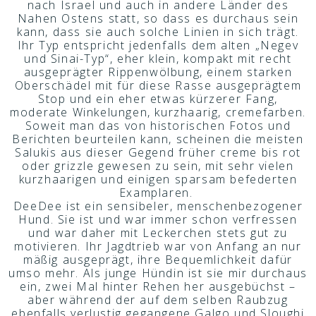
nach Israel und auch in andere Länder des
Nahen Ostens statt, so dass es durchaus sein
kann, dass sie auch solche Linien in sich trägt.
Ihr Typ entspricht jedenfalls dem alten „Negev
und Sinai-Typ“, eher klein, kompakt mit recht
ausgeprägter Rippenwölbung, einem starken
Oberschädel mit für diese Rasse ausgeprägtem
Stop und ein eher etwas kürzerer Fang,
moderate Winkelungen, kurzhaarig, cremefarben.
Soweit man das von historischen Fotos und
Berichten beurteilen kann, scheinen die meisten
Salukis aus dieser Gegend früher creme bis rot
oder grizzle gewesen zu sein, mit sehr vielen
kurzhaarigen und einigen sparsam befederten
Examplaren.
DeeDee ist ein sensibeler, menschenbezogener
Hund. Sie ist und war immer schon verfressen
und war daher mit Leckerchen stets gut zu
motivieren. Ihr Jagdtrieb war von Anfang an nur
mäßig ausgeprägt, ihre Bequemlichkeit dafür
umso mehr. Als junge Hündin ist sie mir durchaus
ein, zwei Mal hinter Rehen her ausgebüchst –
aber während der auf dem selben Raubzug
ebenfalls verlustig gegangene Galgo und Sloughi