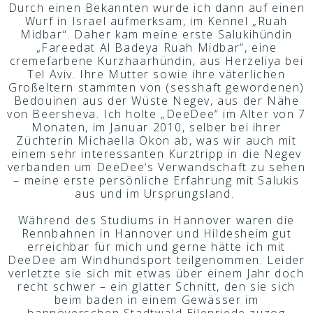
Durch einen Bekannten wurde ich dann auf einen
Wurf in Israel aufmerksam, im Kennel „Ruah
Midbar“. Daher kam meine erste Salukihündin
„Fareedat Al Badeya Ruah Midbar“, eine
cremefarbene Kurzhaarhündin, aus Herzeliya bei
Tel Aviv. Ihre Mutter sowie ihre väterlichen
Großeltern stammten von (sesshaft gewordenen)
Bedouinen aus der Wüste Negev, aus der Nähe
von Beersheva. Ich holte „DeeDee“ im Alter von 7
Monaten, im Januar 2010, selber bei ihrer
Züchterin Michaella Okon ab, was wir auch mit
einem sehr interessanten Kurztripp in die Negev
verbanden um DeeDee‘s Verwandschaft zu sehen
– meine erste persönliche Erfahrung mit Salukis
aus und im Ursprungsland.
Während des Studiums in Hannover waren die
Rennbahnen in Hannover und Hildesheim gut
erreichbar für mich und gerne hätte ich mit
DeeDee am Windhundsport teilgenommen. Leider
verletzte sie sich mit etwas über einem Jahr doch
recht schwer – ein glatter Schnitt, den sie sich
beim baden in einem Gewässer im