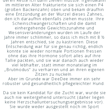
deren Reste ich dann ziehen musste. Irgendwann
im mittleren Alter frakturierte sie sich einen P4
(großen Backenzahn) oben und bekam draufhin
eine Entzündung an der Wurzel dieses Zahnes,
den ich daraufhin ebenfalls ziehen musste. Ihre
Scheinschwangerschaften und die damit
einhergehende Gewichtszunahme und
Wesensveränderungen wurden im Laufe der
Jahre immer schlimmer, so dass ich mich mit 8 ½
Jahren entschied, sie zu kastrieren. Diese
Entscheidung war für sie genau richtig, endlich
konnte sie wieder normale Portionen fressen
ohne das ihre Hormone sofort alles auf ihre
Tallie packten, und sie war danach auch wieder
viel lebhafter, statt immer monatelang im
„Brutmodus“ zu verharren und an ihren eigenen
Zitzen zu nuckeln.
Aber im Grunde war DeeDee immer ein sehr
robuster und gesundheitlich pflegeleichter Hund.
Da sie kein Kandidat für die Zucht war, wurde sie
auch nie weitergehend untersucht (daher liegen
keine Herzschalluntersuchungsergebnisse vor).
Sie wurde weder ausgestellt noch im Sport