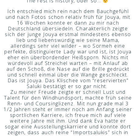
The rest is history, oder so…
Ich entschied mich rein nach dem Bauchgefühl
und nach Fotos schon relativ früh für Jouya, mit
16 Wochen konnte er dann zu mir nach
Deutschland übersiedeln. Charakterlich zeigte
sich der junge Jouya erstmal mindestens ebenso
lieb und liebenswürdig wie seine Mama,
allerdings sehr viel wilder – wo Sormeh eine
perfekte, distinguierte Lady war und ist, ist Jouya
eher ein überbordender Heißsporn. Nichts mit
würdevoll auf Streichel warten – mit Anlauf ab
auf den Schoß, die Nase auf die Brille gedrückt
und schnell einmal über die Wange geschleckt.
Das ist Jouya. Das Klischee vom “reservierten”
Saluki bestätigt er so gar nicht.
Zu meiner Freude zeigte er schnell Lust und
Talent für den Windhundsport, machte früh seine
Renn- und Coursinglizenz. Mit nun grade mal 3
1/2 Jahren steht er immer noch am Anfang seiner
sportlichen Karriere, ich freue mich auf viele
weitere Jahre mit ihm. Und dank Eva hatte er
sogar eine Ausstellungskarriere und konnte dort
zeigen, dass auch reine “Importsalukis” sich in