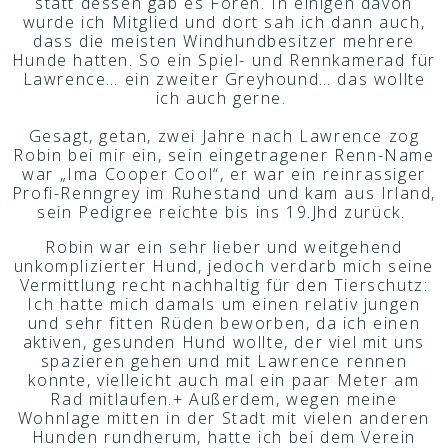
statt dessen gab es Foren. In einigen davon
wurde ich Mitglied und dort sah ich dann auch,
dass die meisten Windhundbesitzer mehrere
Hunde hatten. So ein Spiel- und Rennkamerad für
Lawrence… ein zweiter Greyhound… das wollte
ich auch gerne.
Gesagt, getan, zwei Jahre nach Lawrence zog
Robin bei mir ein, sein eingetragener Renn-Name
war „Ima Cooper Cool“, er war ein reinrassiger
Profi-Renngrey im Ruhestand und kam aus Irland,
sein Pedigree reichte bis ins 19.Jhd zurück.
Robin war ein sehr lieber und weitgehend
unkomplizierter Hund, jedoch verdarb mich seine
Vermittlung recht nachhaltig für den Tierschutz:
Ich hatte mich damals um einen relativ jungen
und sehr fitten Rüden beworben, da ich einen
aktiven, gesunden Hund wollte, der viel mit uns
spazieren gehen und mit Lawrence rennen
konnte, vielleicht auch mal ein paar Meter am
Rad mitlaufen.+ Außerdem, wegen meine
Wohnlage mitten in der Stadt mit vielen anderen
Hunden rundherum, hatte ich bei dem Verein