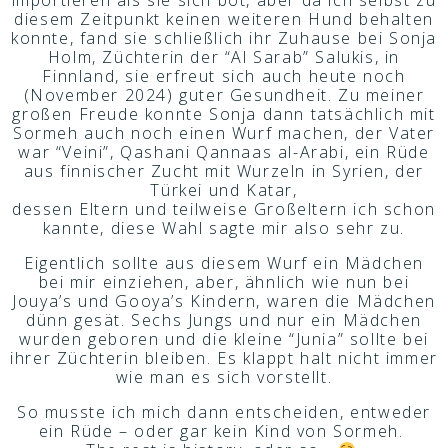
importieren als sie sich bot, aber da ich selbst zu
diesem Zeitpunkt keinen weiteren Hund behalten
konnte, fand sie schließlich ihr Zuhause bei Sonja
Holm, Züchterin der “Al Sarab” Salukis, in
Finnland, sie erfreut sich auch heute noch
(November 2024) guter Gesundheit. Zu meiner
großen Freude konnte Sonja dann tatsächlich mit
Sormeh auch noch einen Wurf machen, der Vater
war “Veini”, Qashani Qannaas al-Arabi, ein Rüde
aus finnischer Zucht mit Wurzeln in Syrien, der
Türkei und Katar,
dessen Eltern und teilweise Großeltern ich schon
kannte, diese Wahl sagte mir also sehr zu.
Eigentlich sollte aus diesem Wurf ein Mädchen
bei mir einziehen, aber, ähnlich wie nun bei
Jouya’s und Gooya’s Kindern, waren die Mädchen
dünn gesät. Sechs Jungs und nur ein Mädchen
wurden geboren und die kleine “Junia” sollte bei
ihrer Züchterin bleiben. Es klappt halt nicht immer
wie man es sich vorstellt.
So musste ich mich dann entscheiden, entweder
ein Rüde – oder gar kein Kind von Sormeh.