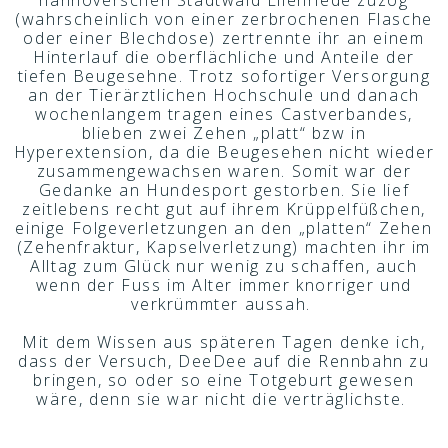
hannöverschen Stadtwald Eilenriede zuzog
(wahrscheinlich von einer zerbrochenen Flasche
oder einer Blechdose) zertrennte ihr an einem
Hinterlauf die oberflächliche und Anteile der
tiefen Beugesehne. Trotz sofortiger Versorgung
an der Tierärztlichen Hochschule und danach
wochenlangem tragen eines Castverbandes,
blieben zwei Zehen „platt“ bzw in
Hyperextension, da die Beugesehen nicht wieder
zusammengewachsen waren. Somit war der
Gedanke an Hundesport gestorben. Sie lief
zeitlebens recht gut auf ihrem Krüppelfüßchen,
einige Folgeverletzungen an den „platten“ Zehen
(Zehenfraktur, Kapselverletzung) machten ihr im
Alltag zum Glück nur wenig zu schaffen, auch
wenn der Fuss im Alter immer knorriger und
verkrümmter aussah.
Mit dem Wissen aus späteren Tagen denke ich,
dass der Versuch, DeeDee auf die Rennbahn zu
bringen, so oder so eine Totgeburt gewesen
wäre, denn sie war nicht die verträglichste.