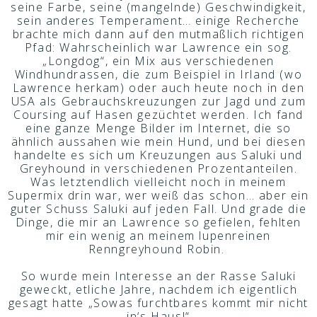
seine Farbe, seine (mangelnde) Geschwindigkeit,
sein anderes Temperament… einige Recherche
brachte mich dann auf den mutmaßlich richtigen
Pfad: Wahrscheinlich war Lawrence ein sog.
„Longdog“, ein Mix aus verschiedenen
Windhundrassen, die zum Beispiel in Irland (wo
Lawrence herkam) oder auch heute noch in den
USA als Gebrauchskreuzungen zur Jagd und zum
Coursing auf Hasen gezüchtet werden. Ich fand
eine ganze Menge Bilder im Internet, die so
ähnlich aussahen wie mein Hund, und bei diesen
handelte es sich um Kreuzungen aus Saluki und
Greyhound in verschiedenen Prozentanteilen.
Was letztendlich vielleicht noch in meinem
Supermix drin war, wer weiß das schon… aber ein
guter Schuss Saluki auf jeden Fall. Und grade die
Dinge, die mir an Lawrence so gefielen, fehlten
mir ein wenig an meinem lupenreinen
Renngreyhound Robin.
So wurde mein Interesse an der Rasse Saluki
geweckt, etliche Jahre, nachdem ich eigentlich
gesagt hatte „Sowas furchtbares kommt mir nicht
in‘s Haus!“