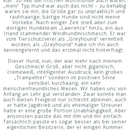
klar. So lieb die Irischen Wolfshunde auch waren,
„mein“ Typ Hund war auch das nicht – zu behäbig
waren sie mir, die Größe gar zu unpraktisch und
rauhhaarige, bärtige Hunde sind nicht meine
Vorliebe. Nach einiger Zeit stieß aber zum
dortigen Hundeteam „Lawrence“ hinzu, ein aus
Irland stammender Windhundmischmasch. Er war
vom Tierschutzverei als „Greyhound“ vermittelt
worden, als „Greyhound“ habe ich ihn auch
kennengelernt und das erstmal nicht hinterfragt.
Dieser Hund, nun, der war mehr nach meinem
Geschmack! Groß, aber nicht gigantisch,
cremeweiß, intelligenter Ausdruck, kein grobes
„Trampeltier“ sondern im positiven Sinne
sensibel, kurzhaarig, ein sehr
menschenfreundliches Wesen. Wir haben uns von
Anfang an sehr gut verstanden. Zwar konnte man
auch diesen Freigeist nur schlecht ableinen, auch
er hatte Jagdtrieb und als ehemaliger Streuner
hatte er eine große Portion Unabhängigkeit. Aber
ansonsten passte das mit ihm und mir einfach.
Tatsächlich passte es sogar besser als bei seiner
eigentlichen Besitzerin, der er einigen Kummer