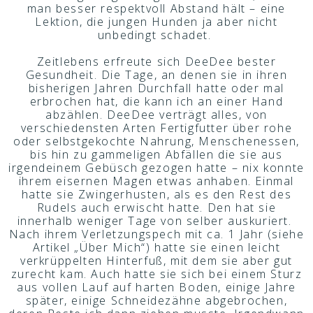
man besser respektvoll Abstand hält – eine
Lektion, die jungen Hunden ja aber nicht
unbedingt schadet.
Zeitlebens erfreute sich DeeDee bester
Gesundheit. Die Tage, an denen sie in ihren
bisherigen Jahren Durchfall hatte oder mal
erbrochen hat, die kann ich an einer Hand
abzählen. DeeDee verträgt alles, von
verschiedensten Arten Fertigfutter über rohe
oder selbstgekochte Nahrung, Menschenessen,
bis hin zu gammeligen Abfällen die sie aus
irgendeinem Gebüsch gezogen hatte – nix konnte
ihrem eisernen Magen etwas anhaben. Einmal
hatte sie Zwingerhusten, als es den Rest des
Rudels auch erwischt hatte. Den hat sie
innerhalb weniger Tage von selber auskuriert.
Nach ihrem Verletzungspech mit ca. 1 Jahr (siehe
Artikel „Über Mich“) hatte sie einen leicht
verkrüppelten Hinterfuß, mit dem sie aber gut
zurecht kam. Auch hatte sie sich bei einem Sturz
aus vollen Lauf auf harten Boden, einige Jahre
später, einige Schneidezähne abgebrochen,