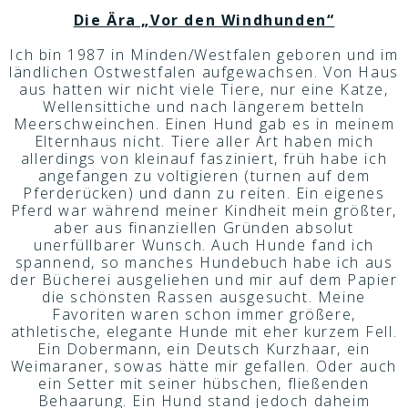
Die Ära „Vor den Windhunden“
Ich bin 1987 in Minden/Westfalen geboren und im
ländlichen Ostwestfalen aufgewachsen. Von Haus
aus hatten wir nicht viele Tiere, nur eine Katze,
Wellensittiche und nach längerem betteln
Meerschweinchen. Einen Hund gab es in meinem
Elternhaus nicht. Tiere aller Art haben mich
allerdings von kleinauf fasziniert, früh habe ich
angefangen zu voltigieren (turnen auf dem
Pferderücken) und dann zu reiten. Ein eigenes
Pferd war während meiner Kindheit mein größter,
aber aus finanziellen Gründen absolut
unerfüllbarer Wunsch. Auch Hunde fand ich
spannend, so manches Hundebuch habe ich aus
der Bücherei ausgeliehen und mir auf dem Papier
die schönsten Rassen ausgesucht. Meine
Favoriten waren schon immer größere,
athletische, elegante Hunde mit eher kurzem Fell.
Ein Dobermann, ein Deutsch Kurzhaar, ein
Weimaraner, sowas hätte mir gefallen. Oder auch
ein Setter mit seiner hübschen, fließenden
Behaarung. Ein Hund stand jedoch daheim