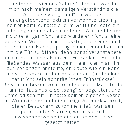
entstehen: „Niemals Salukis“, denn er war für
mich nach meinem damaligen Verständnis die
Antithese von „Hund“. Er war der
unangefochtene, extrem verwöhnte Liebling
seiner Familie, hatte alle im Griff und lebte ein
sehr angenehmes Familienleben: Alleine bleiben
mochte er gar nicht, also wurde er nicht alleine
gelassen. Wenn er raus musste, und sei es auch
mitten in der Nacht, sprang immer jemand auf um
ihm die Tür zu öffnen, denn sonst veranstaltete
er ein nächtliches Konzert. Er trank mit Vorliebe
fließendes Wasser aus dem Hahn, den man ihm
auf Verlangen anstellte, er klaute wie ein Rabe
alles fressbare und er bestand auf (und bekam
natürlich) sein sonntägliches Frühstücksei,
Bissen für Bissen vom Löffel serviert. Machte die
Familie Hausmusik, so „sang“ er begeistert und
unmelodisch mit. Er hatte seinen eigenen Sessel
im Wohnzimmer und die einzige Aufmerksamkeit,
die er Besuchern zukommen ließ, war sein
penetrantes Starren, wenn sie sich
unwissenderweise in diesen seinen Sessel
gesetzt hatten.